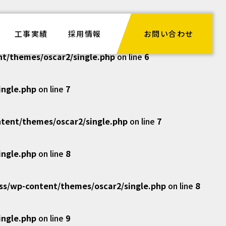
ngle.php
on line
6
工事実績
採用情報
お問い合わせ
/themes/oscar2/single.php
on line
6
ngle.php
on line
7
ent/themes/oscar2/single.php
on line
7
ngle.php
on line
8
/wp-content/themes/oscar2/single.php
on line
8
ngle.php
on line
9