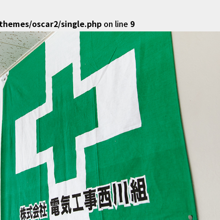
hemes/oscar2/single.php
on line
9