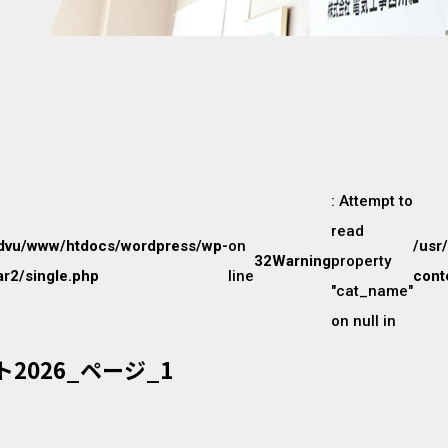
: Attempt to
read
dvu/www/htdocs/wordpress/wp-
on
/usr
32
Warning
property
r2/single.php
line
cont
"cat_name"
on null in
2026_ページ_1