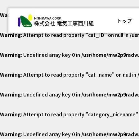
Warning
: Undefined array key 0 in
/usr/home/mw2p9radvu
株式会社
トップ
Warning
: Attempt to read property "cat_ID" on null in
/us
Warning
: Undefined array key 0 in
/usr/home/mw2p9radvu
Warning
: Attempt to read property "cat_name" on null in
Warning
: Undefined array key 0 in
/usr/home/mw2p9radvu
Warning
: Attempt to read property "category_nicename" o
Warning
: Undefined array key 0 in
/usr/home/mw2p9radvu