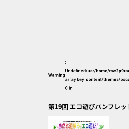
:
Undefined
/usr/home/mw2p9ra
Warning
array key
content/themes/osca
0 in
第19回 エコ遊びパンフレット