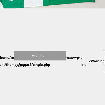
カテゴリー
/home/mw2p9radvu/www/htdocs/wordpress/wp-
on
32
Warning
ent/themes/oscar2/single.php
line
お知らせ