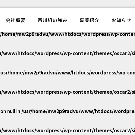
/www/htdocs/wordpress/wp-content/themes/oscar2/si
電気工事西川組
会社概要
西川組の強み
事業紹介
お知らせ
r/home/mw2p9radvu/www/htdocs/wordpress/wp-content
/www/htdocs/wordpress/wp-content/themes/oscar2/si
/usr/home/mw2p9radvu/www/htdocs/wordpress/wp-cont
/www/htdocs/wordpress/wp-content/themes/oscar2/si
n null in
/usr/home/mw2p9radvu/www/htdocs/wordpress
/www/htdocs/wordpress/wp-content/themes/oscar2/si