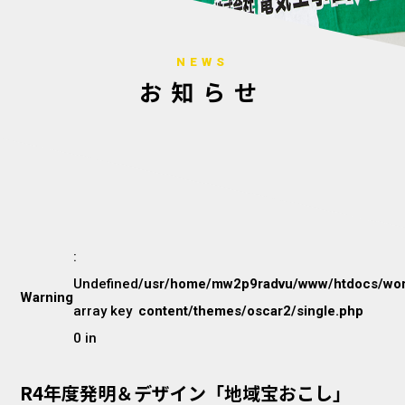
NEWS
お知らせ
:
Undefined
/usr/home/mw2p9radvu/www/htdocs/wor
Warning
array key
content/themes/oscar2/single.php
0 in
R4年度発明＆デザイン「地域宝おこし」