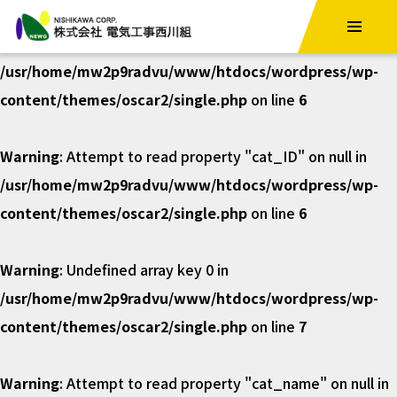
株式会社電気
Warning
: Undefined array key 0 in
/usr/home/mw2p9radvu/www/htdocs/wordpress/wp-
トップ
会社概要
content/themes/oscar2/single.php
on line
6
西川組の強み
事業紹介
Warning
: Attempt to read property "cat_ID" on null in
/usr/home/mw2p9radvu/www/htdocs/wordpress/wp-
お知らせ
工事実績
content/themes/oscar2/single.php
on line
6
採用情報
Warning
: Undefined array key 0 in
/usr/home/mw2p9radvu/www/htdocs/wordpress/wp-
お問い合わせ
content/themes/oscar2/single.php
on line
7
Warning
: Attempt to read property "cat_name" on null in