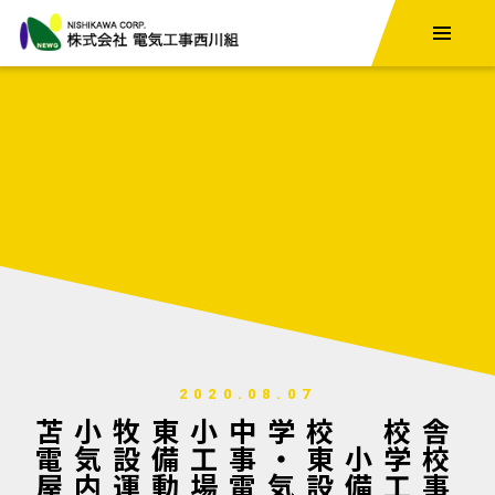
株式会社電気
トップ
会社概要
西川組の強み
事業紹介
お知らせ
工事実績
採用情報
2020.08.07
お問い合わせ
苫小牧東小中学校 校舎
電気設備工事・東小学校
屋内運動場電気設備工事